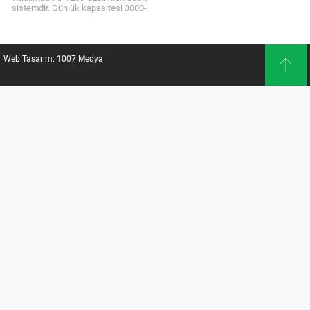
sistemdir. Günlük kapasitesi 3000-
3200 kg hasıldır. Günlük kullanılan
arpa tohumu 450-500 kg’dır. Tepsi
sayısı 1176’dır. Günlük...
Web Tasarım: 1007 Medya