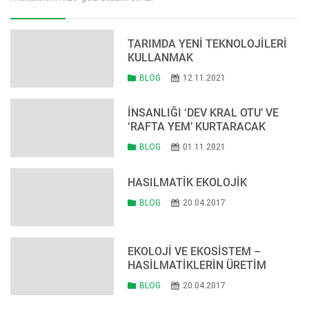
TARIMDA YENI TEKNOLOJILERI
KULLANMAK
BLOG
12.11.2021
İNSANLIĞI ‘DEV KRAL OTU’ VE
‘RAFTA YEM’ KURTARACAK
BLOG
01.11.2021
HASILMATİK EKOLOJİK
BLOG
20.04.2017
EKOLOJI VE EKOSISTEM –
HASILMATIKLERIN ÜRETIM
KAPASITELERINE GÖRE EKILI
BLOG
20.04.2017
TARIMSAL ARAZI KARŞILIĞI