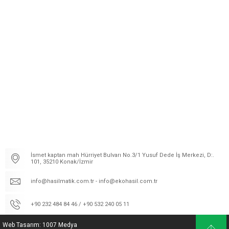
İsmet kaptan mah Hürriyet Bulvarı No.3/1 Yusuf Dede İş Merkezi, D:.
101, 35210 Konak/İzmir
info@hasilmatik.com.tr - info@ekohasil.com.tr
+90 232 484 84 46 / +90 532 240 05 11
Web Tasarım: 1007 Medya